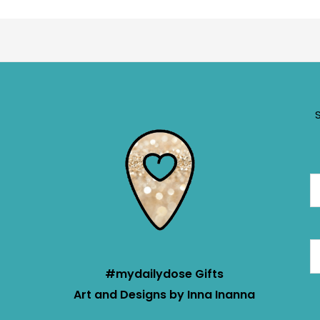
#mydailydose Gifts
Art and Designs by Inna Inanna