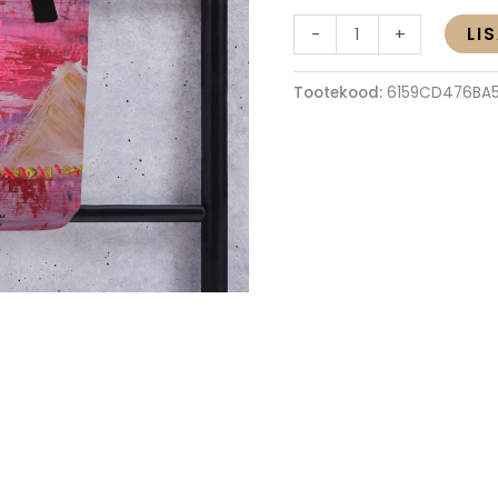
LI
-
+
Tootekood:
6159CD476BA