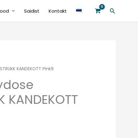
Search
ood
Saidist
Kontakt
ISTRÜKK KANDEKOTT Pink9
ydose
K KANDEKOTT