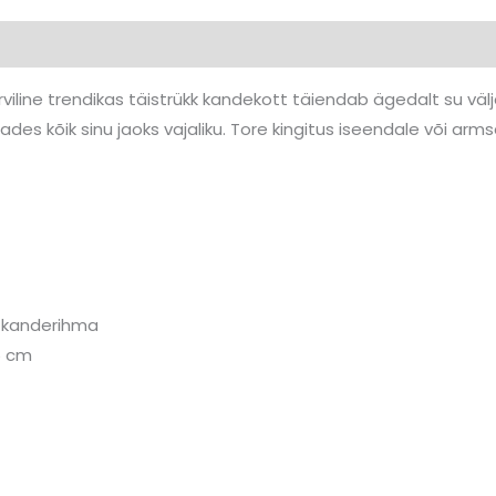
0)
iline trendikas täistrükk kandekott täiendab ägedalt su väl
s kõik sinu jaoks vajaliku. Tore kingitus iseendale või arms
t kanderihma
5 cm