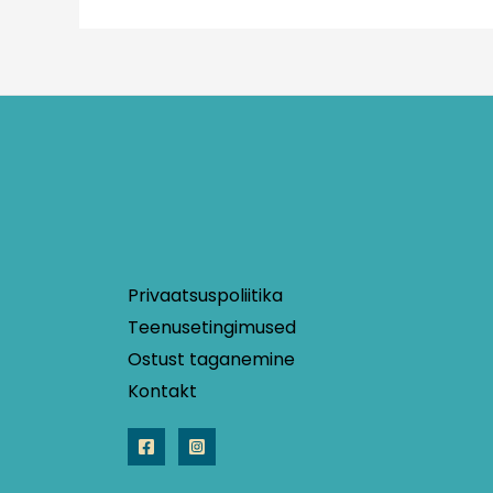
Privaatsuspoliitika
Teenusetingimused
Ostust taganemine
Kontakt