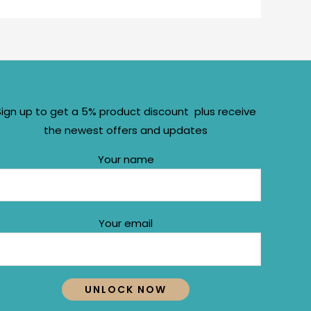
Sign up to get a 5% product discount plus receive
the newest offers and updates
Your name
Your email