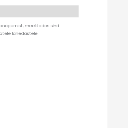
janägemist, meelitades sind
atele lähedastele.