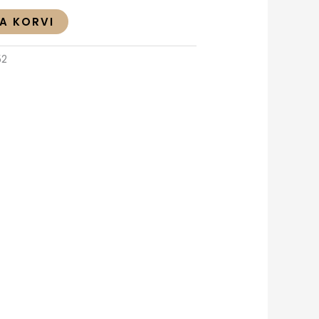
SA KORVI
52