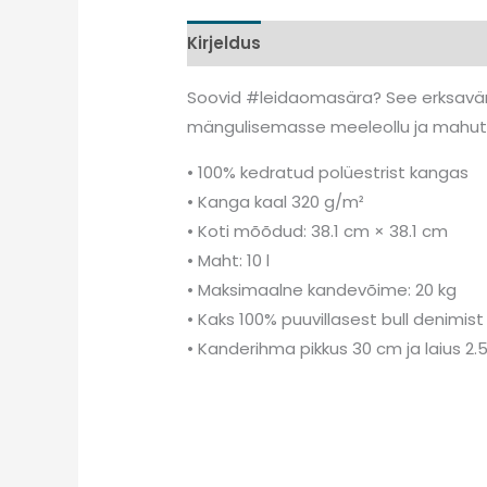
Kirjeldus
Lisainfo
Arvustused (
Soovid #leidaomasära? See erksavärv
mängulisemasse meeleollu ja mahutade
• 100% kedratud polüestrist kangas
• Kanga kaal 320 g/m²
• Koti mõõdud: 38.1 cm × 38.1 cm
• Maht: 10 l
• Maksimaalne kandevõime: 20 kg
• Kaks 100% puuvillasest bull denimis
• Kanderihma pikkus 30 cm ja laius 2.